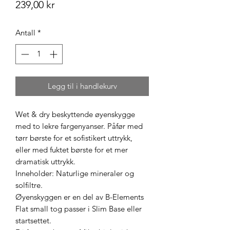
Pris
239,00 kr
Antall
*
Legg til i handlekurv
Wet & dry beskyttende øyenskygge
med to lekre fargenyanser. Påfør med
tørr børste for et sofistikert uttrykk,
eller med fuktet børste for et mer
dramatisk uttrykk.
Inneholder: Naturlige mineraler og
solfiltre.
Øyenskyggen er en del av B-Elements
Flat small tog passer i Slim Base eller
startsettet.