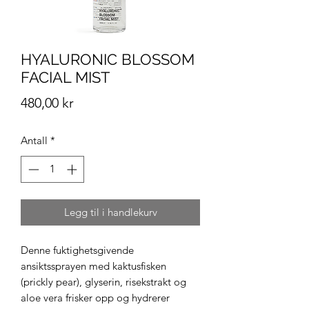
HYALURONIC BLOSSOM
FACIAL MIST
Pris
480,00 kr
Antall
*
Legg til i handlekurv
Denne fuktighetsgivende
ansiktssprayen med kaktusfisken
(prickly pear), glyserin, risekstrakt og
aloe vera frisker opp og hydrerer