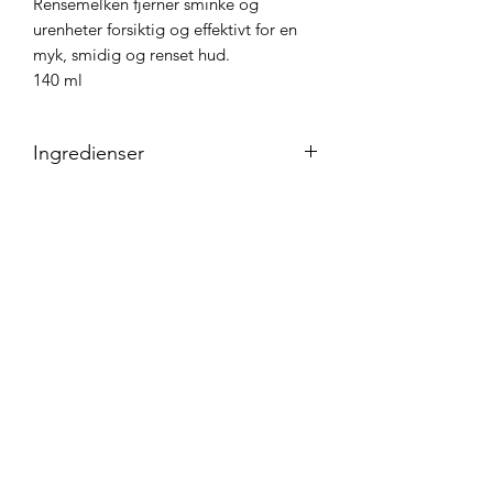
Rensemelken fjerner sminke og
urenheter forsiktig og effektivt for en
myk, smidig og renset hud.
140 ml
Ingredienser
Aqua, Cetearyl Alcohol, Isopropyl
Isostearate, Glycine Soja
Oil, Propylene
Glycol, Glycerin, Cocoglycerides, Butyr
ospermum Parkii
Butter, Phenoxyethanol, Xanthan Gum,
Dimethicone, PEG-40 Castor Oil,
Polyacrylate-13, Cocamidopropyl
Betaine, Sodium Cetearyl
Sulfate, Allantoin, Polyisobutene,
Disodium EDTA, Caprylyl Glycol,
Decylene Glycol, Glutamic Acid,
Glycoproteins, Polysorbate 20,