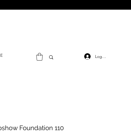
CE
Logg inn
oshow Foundation 110