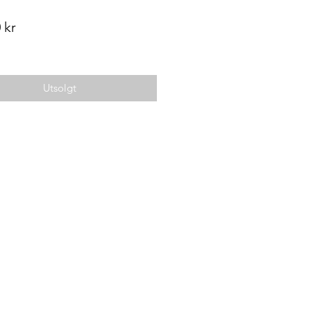
Pris
 kr
Utsolgt