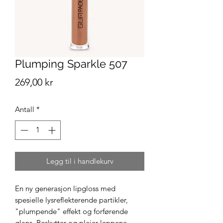
Plumping Sparkle 507
Pris
269,00 kr
Antall
*
Legg til i handlekurv
En ny generasjon lipgloss med
spesielle lysreflekterende partikler,
"plumpende" effekt og forførende
glans. Beskytter og pleier leppene.